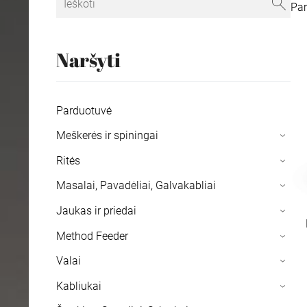
Pa
Naršyti
Parduotuvė
Meškerės ir spiningai
›
Ritės
›
Masalai, Pavadėliai, Galvakabliai
›
Jaukas ir priedai
›
Method Feeder
›
Valai
›
Kabliukai
›