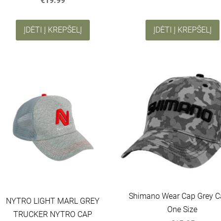
€19.99
ĮDĖTI Į KREPŠELĮ
ĮDĖTI Į KREPŠELĮ
Shimano Wear Cap Grey 
NYTRO LIGHT MARL GREY
One Size
TRUCKER NYTRO CAP