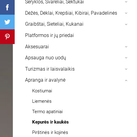
Šeryklos, Svareliai, Sektukai
›
Dėžės, Dėklai, Krepšiai, Kibirai, Pavadelinės
›
Graibštai, Sieteliai, Kukanai
›
Platformos ir jų priedai
Aksesuarai
›
Apsauga nuo uodų
›
Turizmas ir laisvalaikis
›
Apranga ir avalynė
›
Kostiumai
Liemenės
Termo apatiniai
Kepurės ir kaukės
Pirštinės ir kojinės