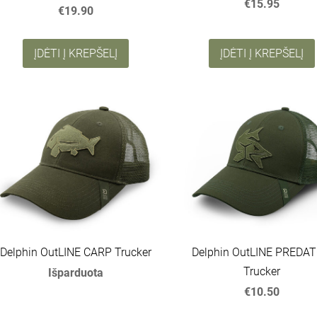
€15.95
€19.90
ĮDĖTI Į KREPŠELĮ
ĮDĖTI Į KREPŠELĮ
Delphin OutLINE CARP Trucker
Delphin OutLINE PREDA
Trucker
Išparduota
€10.50