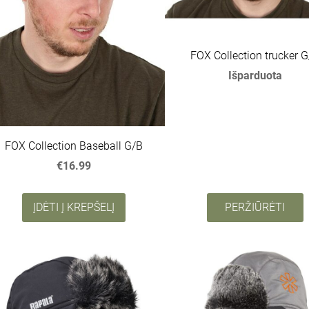
FOX Collection trucker 
Išparduota
FOX Collection Baseball G/B
€16.99
ĮDĖTI Į KREPŠELĮ
PERŽIŪRĖTI