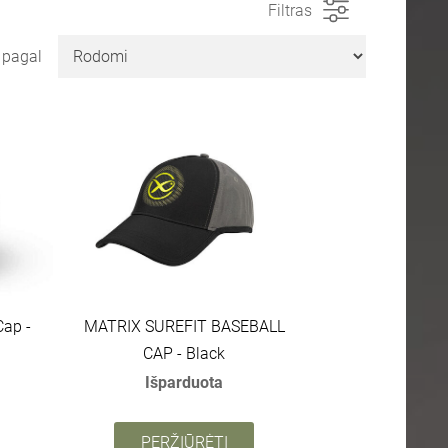
Filtras
i pagal
Cap -
MATRIX SUREFIT BASEBALL
CAP - Black
Išparduota
PERŽIŪRĖTI