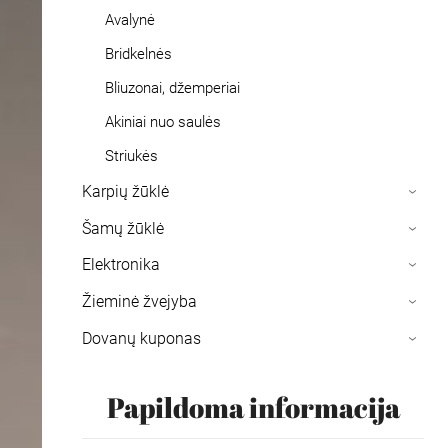
Avalynė
Bridkelnės
Bliuzonai, džemperiai
Akiniai nuo saulės
Striukės
Karpių žūklė
›
Šamų žūklė
›
Elektronika
›
Žieminė žvejyba
›
Dovanų kuponas
›
Papildoma informacija