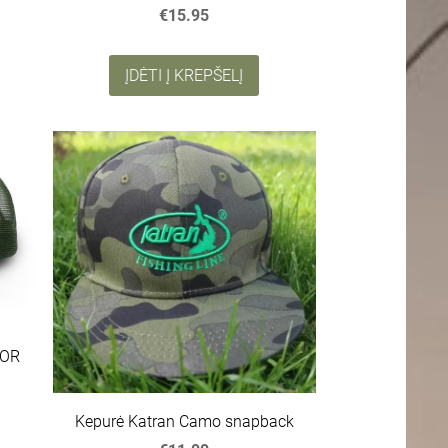
€15.95
ĮDĖTI Į KREPŠELĮ
TOR
Kepurė Katran Camo snapback