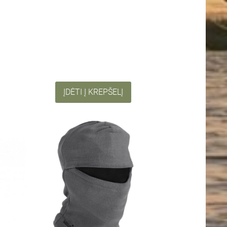
ĮDĖTI Į KREPŠELĮ