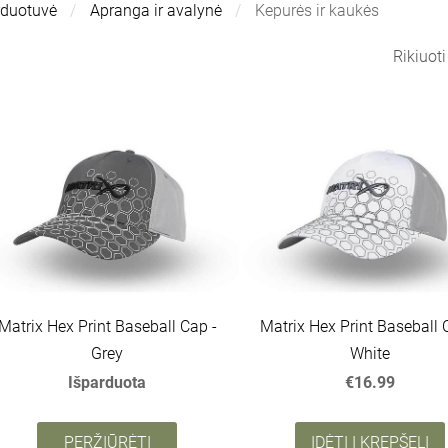
rduotuvė
Apranga ir avalynė
Kepurės ir kaukės
Rikiuot
Matrix Hex Print Baseball Cap -
Matrix Hex Print Baseball 
Grey
White
Išparduota
€16.99
PERŽIŪRĖTI
ĮDĖTI Į KREPŠELĮ