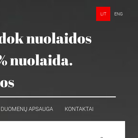
LIT
ENG
udok nuolaidos
% nuolaida.
mos
DUOMENŲ APSAUGA
KONTAKTAI