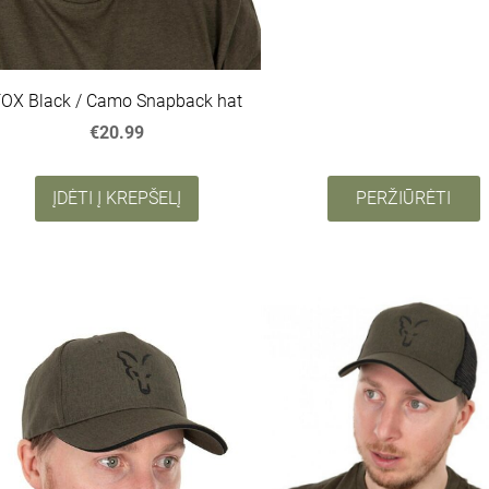
FOX Black / Camo Snapback hat
€20.99
ĮDĖTI Į KREPŠELĮ
PERŽIŪRĖTI