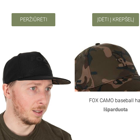
PERŽIŪRĖTI
ĮDĖTI Į KREPŠELĮ
FOX CAMO baseball ha
Išparduota