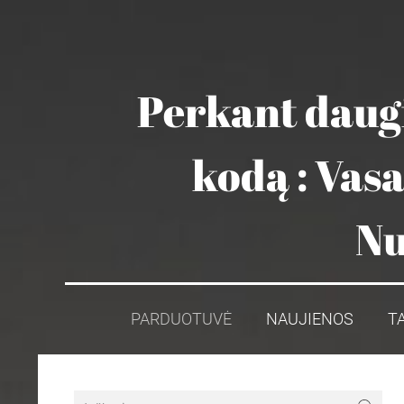
Perkant daugi
kodą : Vas
Nu
PARDUOTUVĖ
NAUJIENOS
T