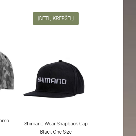
ĮDĖTI Į KREPŠELĮ
Camo
Shimano Wear Snapback Cap
Black One Size