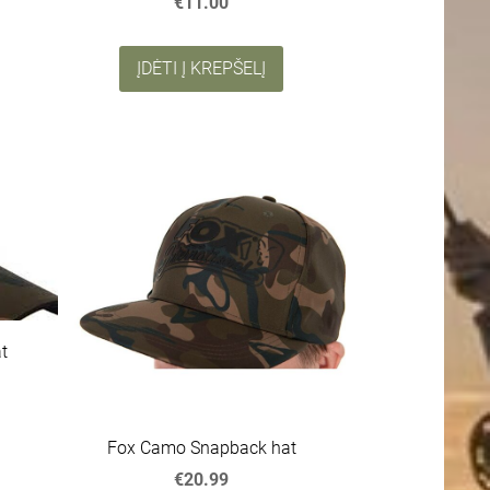
€11.00
ĮDĖTI Į KREPŠELĮ
t
Fox Camo Snapback hat
€20.99