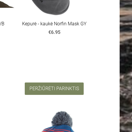
G/B
Kepurė - kaukė Norfin Mask GY
€6.95
PERŽIŪRĖTI PARINKTIS