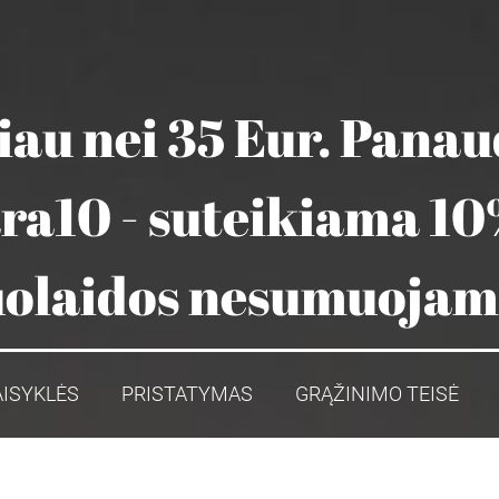
au nei 35 Eur. Pana
ara10 - suteikiama 10
olaidos nesumuoja
AISYKLĖS
PRISTATYMAS
GRĄŽINIMO TEISĖ