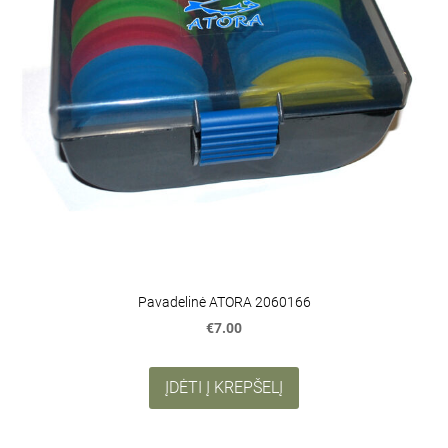
Pavadelinė ATORA 2060166
€7.00
ĮDĖTI Į KREPŠELĮ