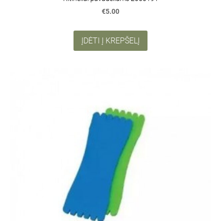
€5.00
ĮDĖTI Į KREPŠELĮ