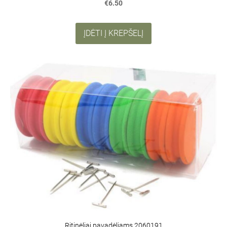
€6.50
ĮDĖTI Į KREPŠELĮ
Ritinėliai pavadėliams 2060191