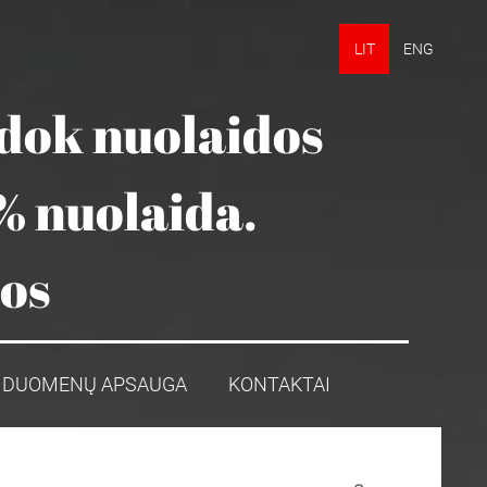
LIT
ENG
udok nuolaidos
% nuolaida.
mos
DUOMENŲ APSAUGA
KONTAKTAI