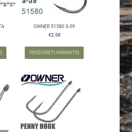
TA
OWNER 51580 S-59
€2.50
S
PERŽIŪRĖTI PARINKTIS