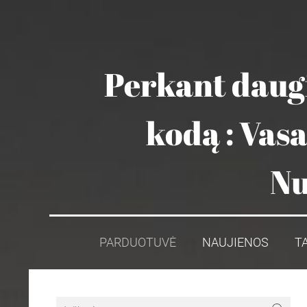
Perkant daugi
kodą : Vas
Nu
PARDUOTUVĖ
NAUJIENOS
T