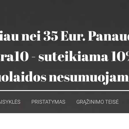
au nei 35 Eur. Pana
ara10 - suteikiama 10
olaidos nesumuoja
AISYKLĖS
PRISTATYMAS
GRĄŽINIMO TEISĖ