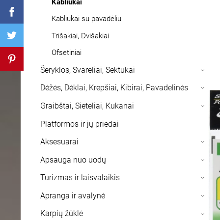
Kabliukai
Kabliukai su pavadėliu
Trišakiai, Dvišakiai
Ofsetiniai
Šeryklos, Svareliai, Sektukai
›
Dėžės, Dėklai, Krepšiai, Kibirai, Pavadelinės
›
Graibštai, Sieteliai, Kukanai
›
Platformos ir jų priedai
Aksesuarai
›
Apsauga nuo uodų
›
Turizmas ir laisvalaikis
›
Apranga ir avalynė
›
Karpių žūklė
›