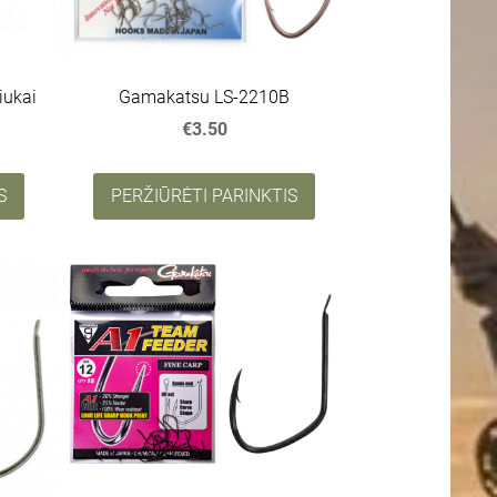
iukai
Gamakatsu LS-2210B
€3.50
S
PERŽIŪRĖTI PARINKTIS