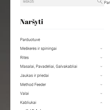
Pa
Naršyti
Parduotuvė
Meškerės ir spiningai
›
Ritės
›
Masalai, Pavadėliai, Galvakabliai
›
Jaukas ir priedai
›
Method Feeder
›
Valai
›
Kabliukai
›