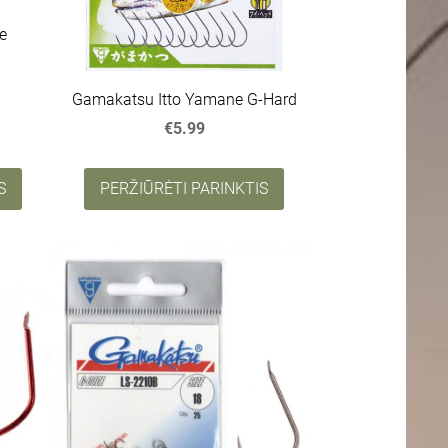
e
Gamakatsu Itto Yamane G-Hard
€5.99
S
PERŽIŪRĖTI PARINKTIS