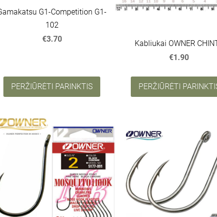
Gamakatsu G1-Competition G1-
102
€3.70
Kabliukai OWNER CHIN
€1.90
PERŽIŪRĖTI PARINKTIS
PERŽIŪRĖTI PARINKTI