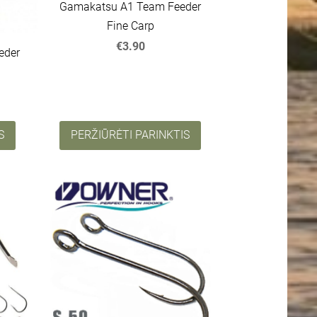
Gamakatsu A1 Team Feeder
Fine Carp
€3.90
eder
S
PERŽIŪRĖTI PARINKTIS