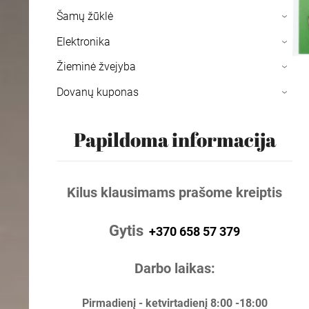
Šamų žūklė
›
Elektronika
›
Žieminė žvejyba
›
Dovanų kuponas
›
Papildoma informacija
Kilus klausimams prašome kreiptis
Gytis
+370 658 57 379
Darbo laikas:
Pirmadienį - ketvirtadienį 8:00 -18:00