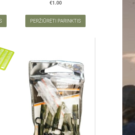
€1.00
S
PERŽIŪRĖTI PARINKTIS