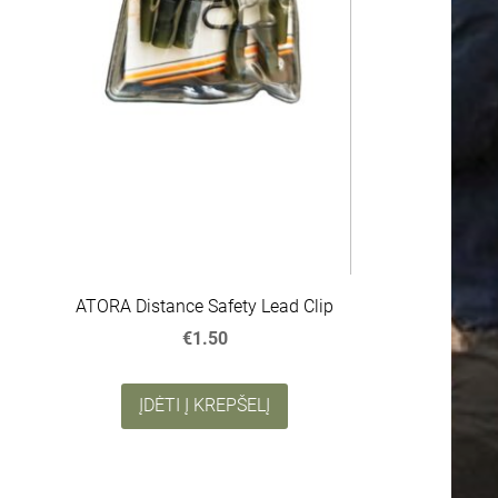
ATORA Distance Safety Lead Clip
€1.50
ĮDĖTI Į KREPŠELĮ