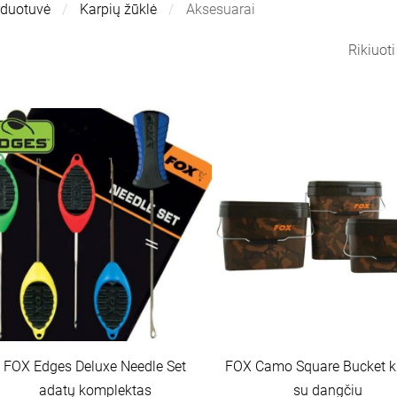
rduotuvė
Karpių žūklė
Aksesuarai
Rikiuot
FOX Edges Deluxe Needle Set
FOX Camo Square Bucket ki
adatų komplektas
su dangčiu