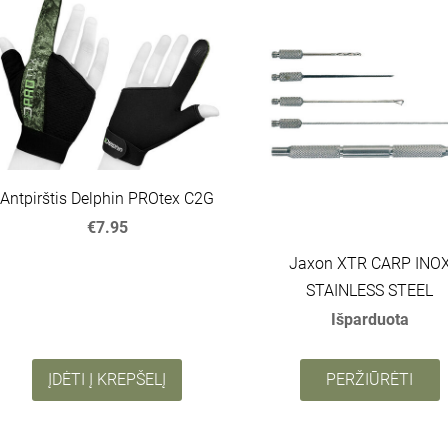
Antpirštis Delphin PROtex C2G
€7.95
Jaxon XTR CARP INO
STAINLESS STEEL
Išparduota
ĮDĖTI Į KREPŠELĮ
PERŽIŪRĖTI