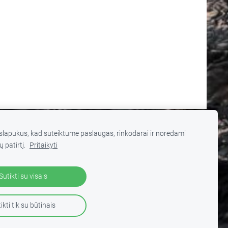
lapukus, kad suteiktume paslaugas, rinkodarai ir norėdami
ų patirtį.
Pritaikyti
 turinį be autorių sutikimo draudžiama
.
Sutikti su visais
ikti tik su būtinais