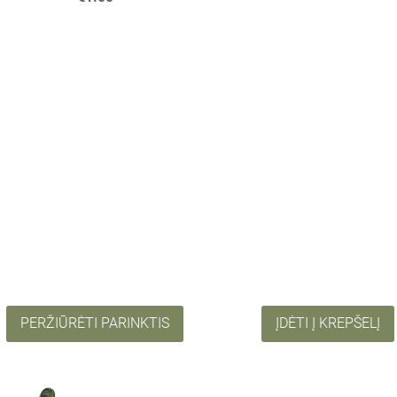
PERŽIŪRĖTI PARINKTIS
ĮDĖTI Į KREPŠELĮ