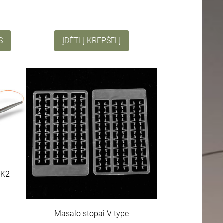
S
ĮDĖTI Į KREPŠELĮ
MK2
Masalo stopai V-type