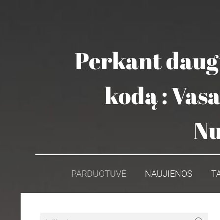
Perkant daugi
kodą : Vas
Nu
PARDUOTUVĖ
NAUJIENOS
T