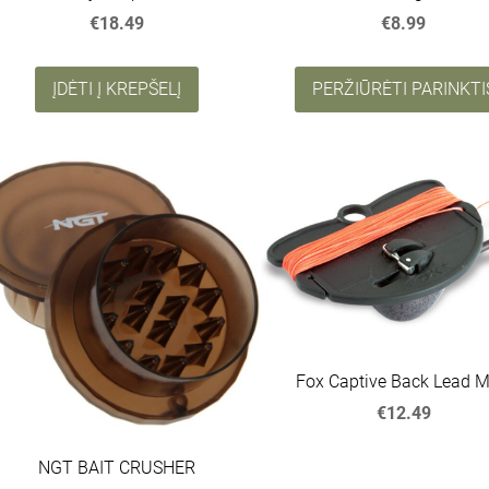
€18.49
€8.99
ĮDĖTI Į KREPŠELĮ
PERŽIŪRĖTI PARINKTI
Fox Captive Back Lead 
€12.49
NGT BAIT CRUSHER