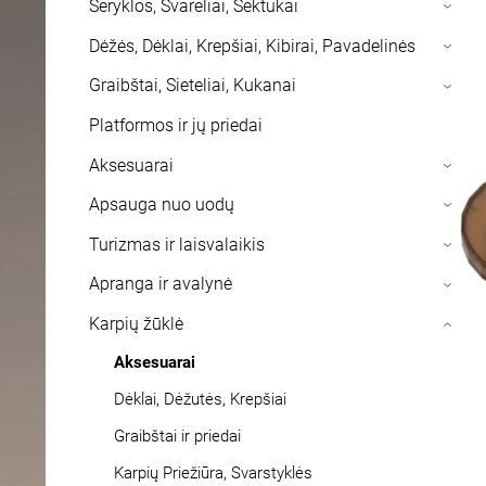
Šeryklos, Svareliai, Sektukai
›
Dėžės, Dėklai, Krepšiai, Kibirai, Pavadelinės
›
Graibštai, Sieteliai, Kukanai
›
Platformos ir jų priedai
Aksesuarai
›
Apsauga nuo uodų
›
Turizmas ir laisvalaikis
›
Apranga ir avalynė
›
Karpių žūklė
›
Aksesuarai
Dėklai, Dėžutės, Krepšiai
Graibštai ir priedai
Karpių Priežiūra, Svarstyklės