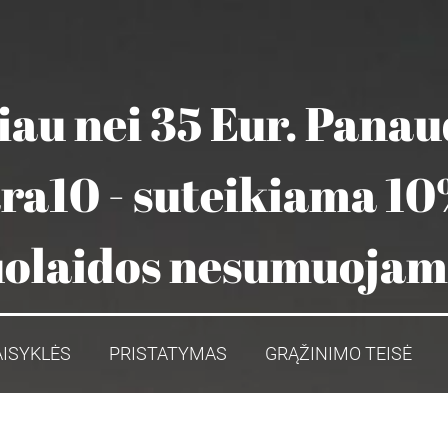
au nei 35 Eur. Pana
ara10 - suteikiama 10
olaidos nesumuoja
AISYKLĖS
PRISTATYMAS
GRĄŽINIMO TEISĖ