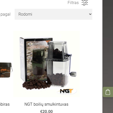
Filtras
i pagal
biras
NGT boilių smulkintuvas
€20.00