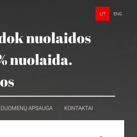
LIT
ENG
udok nuolaidos
% nuolaida.
mos
DUOMENŲ APSAUGA
KONTAKTAI