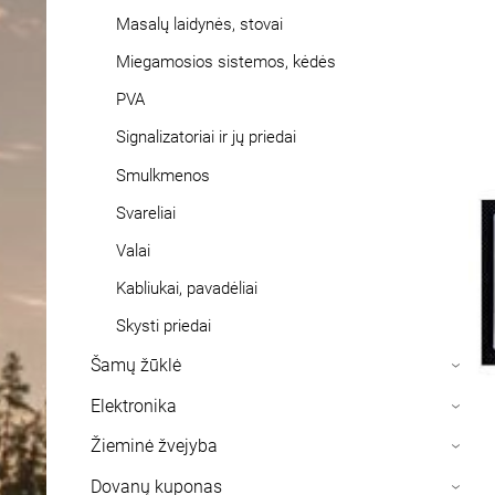
Masalų laidynės, stovai
Miegamosios sistemos, kėdės
PVA
Signalizatoriai ir jų priedai
Smulkmenos
Svareliai
Valai
Kabliukai, pavadėliai
Skysti priedai
Šamų žūklė
›
Elektronika
›
Žieminė žvejyba
›
Dovanų kuponas
›