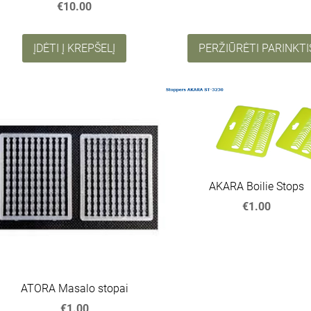
€10.00
ĮDĖTI Į KREPŠELĮ
PERŽIŪRĖTI PARINKTI
AKARA Boilie Stops
€1.00
ATORA Masalo stopai
€1.00