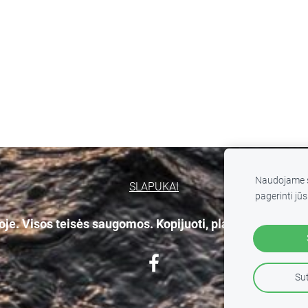
Naudojame s
SLAPUKAI
pagerinti jūs
e. Visos teisės saugomos. Kopijuoti, platinti svetainės
Sut