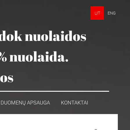
LIT
ENG
udok nuolaidos
% nuolaida.
mos
DUOMENŲ APSAUGA
KONTAKTAI