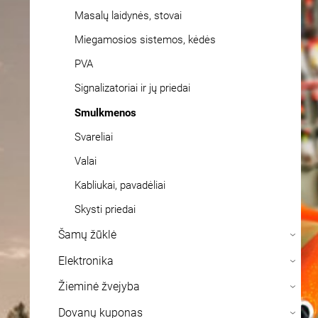
Masalų laidynės, stovai
Miegamosios sistemos, kėdės
PVA
Signalizatoriai ir jų priedai
Smulkmenos
Svareliai
Valai
Kabliukai, pavadėliai
Skysti priedai
Šamų žūklė
›
Elektronika
›
Žieminė žvejyba
›
Dovanų kuponas
›