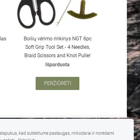
las
Boilių vėrimo rinkinys NGT 6pc
Soft Grip Tool Set - 4 Needles,
Braid Scissors and Knot Puller
Išparduota
PERŽIŪRĖTI
lapukus, kad suteiktume paslaugas, rinkodarai ir norėdami