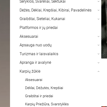
Šeryklos, Svareliai, Sektukai
›
Dėžės, Dėklai, Krepšiai, Kibirai, Pavadelinės
›
Graibštai, Sieteliai, Kukanai
›
Platformos ir jų priedai
Aksesuarai
›
Apsauga nuo uodų
›
Turizmas ir laisvalaikis
›
Apranga ir avalynė
›
Karpių žūklė
›
Aksesuarai
Dėklai, Dėžutės, Krepšiai
Graibštai ir priedai
Karpių Priežiūra, Svarstyklės