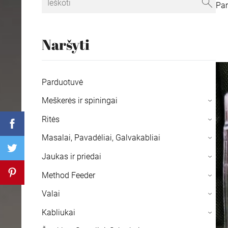
Pa
Naršyti
Parduotuvė
Meškerės ir spiningai
›
Ritės
›
Masalai, Pavadėliai, Galvakabliai
›
Jaukas ir priedai
›
Method Feeder
›
Valai
›
Kabliukai
›