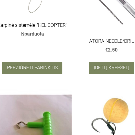
arpinė sistemėlė "HELICOPTER"
Išparduota
ATORA NEEDLE/DRIL
€2.50
PERŽIŪRĖTI PARINKTIS
ĮDĖTI Į KREPŠELĮ