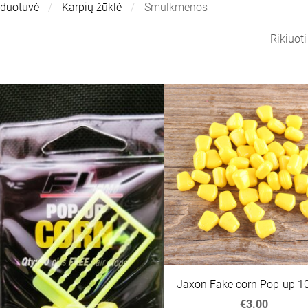
rduotuvė
Karpių žūklė
Smulkmenos
Rikiuot
Jaxon Fake corn Pop-up 
€3.00