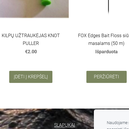
KILPŲ UŽTRAUKĖJAS KNOT
FOX Edges Bait Floss siū
PULLER
masalams (50 m)
€2.00
Išparduota
ĮDĖTI Į KREPŠELĮ
PERŽIŪRĖTI
Naudojame s
SLAPUKAI