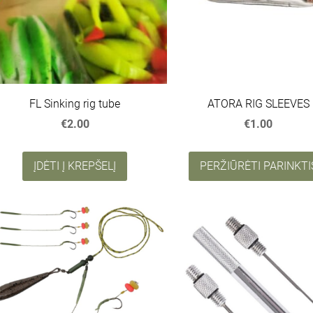
FL Sinking rig tube
ATORA RIG SLEEVES
€2.00
€1.00
ĮDĖTI Į KREPŠELĮ
PERŽIŪRĖTI PARINKTI