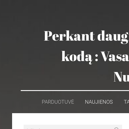
Perkant daugi
kodą : Vas
Nu
PARDUOTUVĖ
NAUJIENOS
T