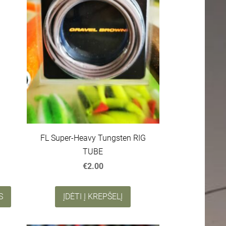
FL Super-Heavy Tungsten RIG
TUBE
€2.00
S
ĮDĖTI Į KREPŠELĮ