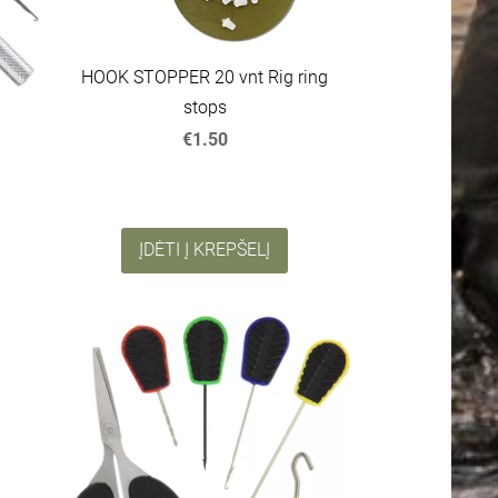
HOOK STOPPER 20 vnt Rig ring
stops
€1.50
ĮDĖTI Į KREPŠELĮ