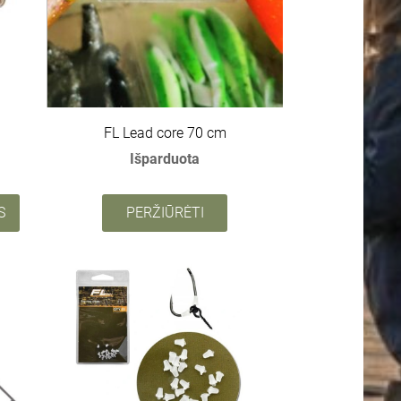
FL Lead core 70 cm
Išparduota
S
PERŽIŪRĖTI