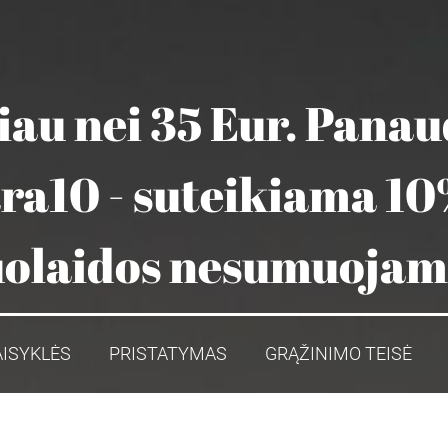
au nei 35 Eur. Pana
ara10 - suteikiama 10
olaidos nesumuoja
AISYKLĖS
PRISTATYMAS
GRĄŽINIMO TEISĖ