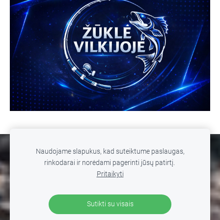
Naudojame slapukus, kad suteiktume paslaugas,
SLAPUKAI
rinkodarai ir norėdami pagerinti jūsų patirtį.
Pritaikyti
© 2026 MB WILD FISHING. Žūklė Vilkijoje. Visos teisės
saugomos. Kopijuoti, platinti svetainės turinį be autorių
Sutikti su visais
sutikimo draudžiama
.