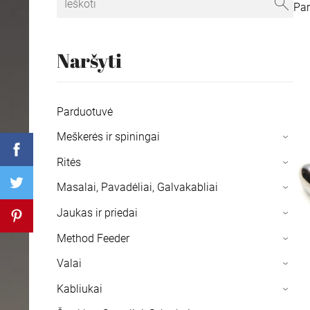
Pa
Naršyti
Parduotuvė
Meškerės ir spiningai
›
Ritės
›
Masalai, Pavadėliai, Galvakabliai
›
Jaukas ir priedai
›
Method Feeder
›
Valai
›
Kabliukai
›