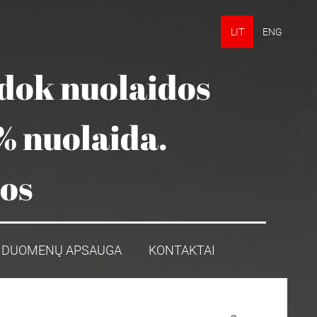
LIT
ENG
udok nuolaidos
% nuolaida.
mos
DUOMENŲ APSAUGA
KONTAKTAI