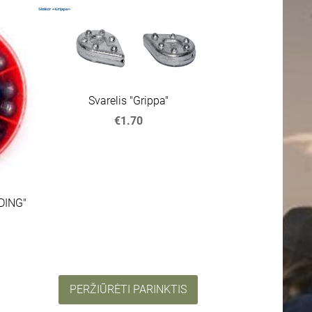
Svarelis "Grippa"
€1.70
IDING"
PERŽIŪRĖTI PARINKTIS