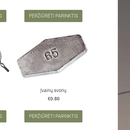
S
PERŽIŪRĖTI PARINKTIS
Įvairių svorių
€0.80
S
PERŽIŪRĖTI PARINKTIS