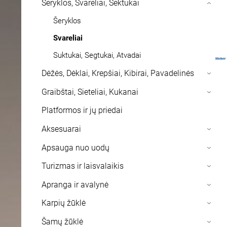
Šeryklos, Svareliai, Sektukai
›
Šeryklos
Svareliai
Suktukai, Segtukai, Atvadai
Dėžės, Dėklai, Krepšiai, Kibirai, Pavadelinės
›
Graibštai, Sieteliai, Kukanai
›
Platformos ir jų priedai
Aksesuarai
›
Apsauga nuo uodų
›
Turizmas ir laisvalaikis
›
Apranga ir avalynė
›
Karpių žūklė
›
Šamų žūklė
›