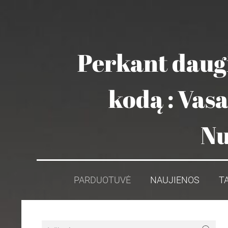
Perkant daugi
kodą : Vas
Nu
PARDUOTUVĖ
NAUJIENOS
T