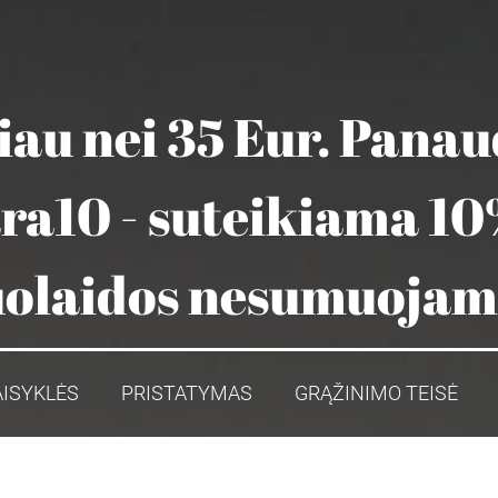
au nei 35 Eur. Pana
ara10 - suteikiama 10
olaidos nesumuoja
AISYKLĖS
PRISTATYMAS
GRĄŽINIMO TEISĖ