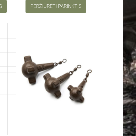
S
PERŽIŪRĖTI PARINKTIS