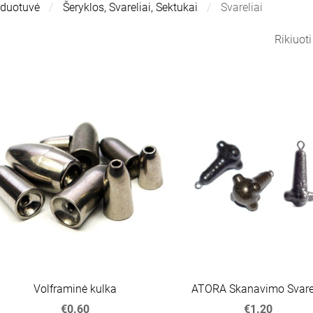
rduotuvė
Šeryklos, Svareliai, Sektukai
Svareliai
Rikiuot
Volframinė kulka
ATORA Skanavimo Svare
€0.60
€1.20