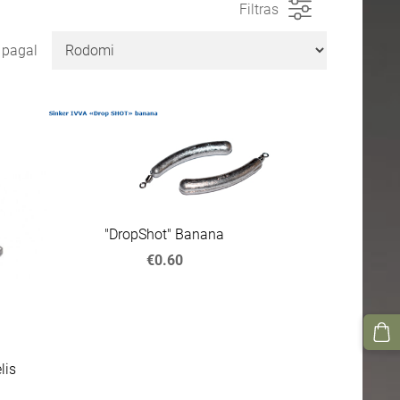
Filtras
i pagal
"DropShot" Banana
€0.60
lis