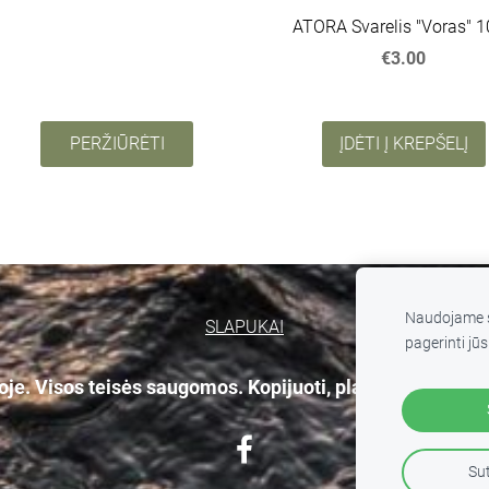
ATORA Svarelis "Voras" 
€3.00
PERŽIŪRĖTI
ĮDĖTI Į KREPŠELĮ
Naudojame s
SLAPUKAI
pagerinti jūs
e. Visos teisės saugomos. Kopijuoti, platinti svetainės
Sut