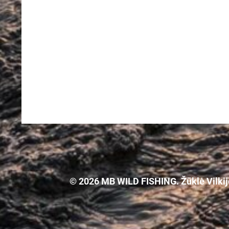
© 2026 MB WILD FISHING. Žūklė Vilkijoj