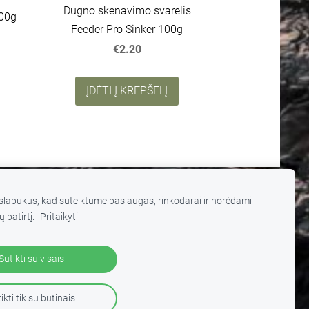
Dugno skenavimo svarelis
100g
Feeder Pro Sinker 100g
€2.20
ĮDĖTI Į KREPŠELĮ
lapukus, kad suteiktume paslaugas, rinkodarai ir norėdami
ų patirtį.
Pritaikyti
 turinį be autorių sutikimo draudžiama
.
Sutikti su visais
ikti tik su būtinais