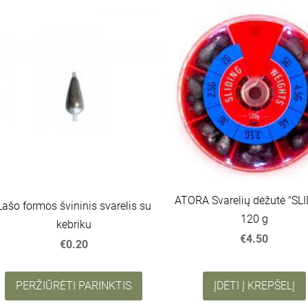
ATORA Svarelių dėžutė "SL
Lašo formos švininis svarelis su
120 g
kebriku
€4.50
€0.20
PERŽIŪRĖTI PARINKTIS
ĮDĖTI Į KREPŠELĮ