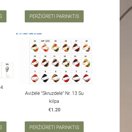
S
PERŽIŪRĖTI PARINKTIS
34
Avižėlė "Skruzdelė" Nr. 13 Su
kilpa
€1.20
S
PERŽIŪRĖTI PARINKTIS