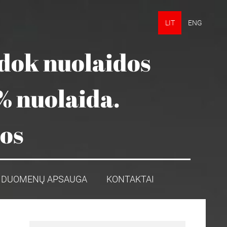
LIT
ENG
udok nuolaidos
% nuolaida.
mos
DUOMENŲ APSAUGA
KONTAKTAI