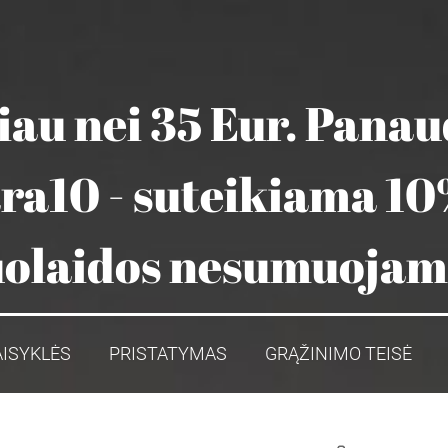
au nei 35 Eur. Pana
ara10 - suteikiama 10
olaidos nesumuoja
AISYKLĖS
PRISTATYMAS
GRĄŽINIMO TEISĖ