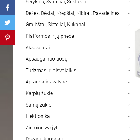
Šeryklos, Svareliai, Sektukai
›
Dėžės, Dėklai, Krepšiai, Kibirai, Pavadelinės
›
Graibštai, Sieteliai, Kukanai
›
Platformos ir jų priedai
Aksesuarai
›
Apsauga nuo uodų
›
Turizmas ir laisvalaikis
›
Apranga ir avalynė
›
Karpių žūklė
›
Šamų žūklė
›
Elektronika
›
Žieminė žvejyba
›
Dovanų kuponas
›