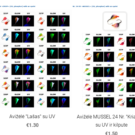
Avižėlė "Lašas" su UV
Avižėlė MUSSEL 24 Nr. "Kri
su UV ir kilpute
€1.30
€1.50