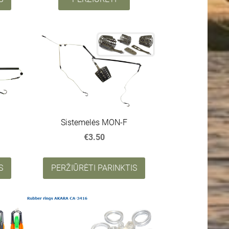
Sistemelės MON-F
€3.50
S
PERŽIŪRĖTI PARINKTIS