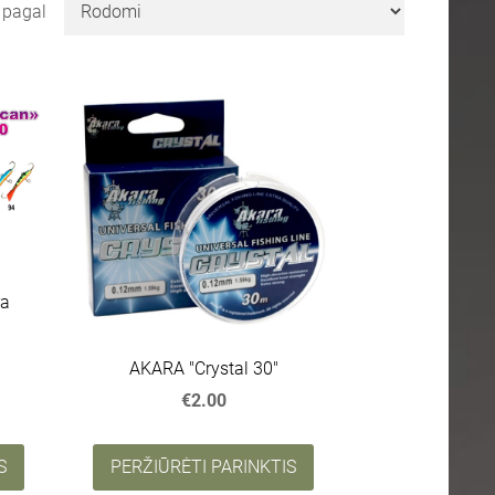
i pagal
ra
AKARA "Crystal 30"
€2.00
S
PERŽIŪRĖTI PARINKTIS