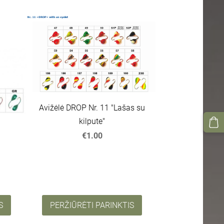
Avižėlė DROP Nr. 11 "Lašas su
kilpute"
€1.00
S
PERŽIŪRĖTI PARINKTIS