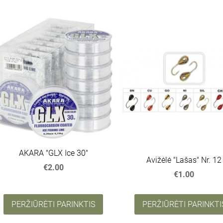
AKARA "GLX Ice 30"
Avižėlė "Lašas" Nr. 12
€2.00
€1.00
PERŽIŪRĖTI PARINKTIS
PERŽIŪRĖTI PARINKTI