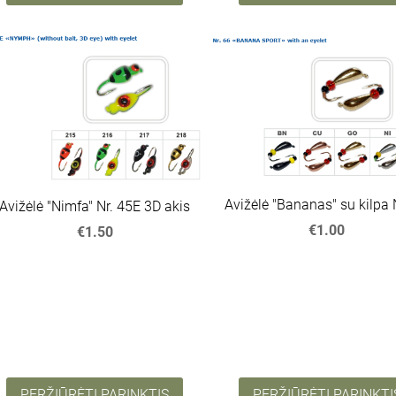
Avižėlė "Bananas" su kilpa 
Avižėlė "Nimfa" Nr. 45E 3D akis
€1.00
€1.50
PERŽIŪRĖTI PARINKTIS
PERŽIŪRĖTI PARINKTI