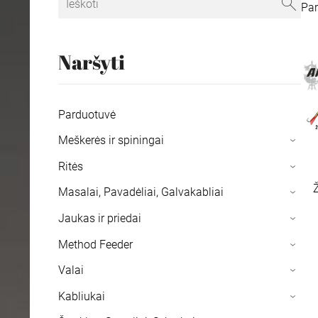
Pa
Naršyti
Parduotuvė
Meškerės ir spiningai
›
Ritės
›
Masalai, Pavadėliai, Galvakabliai
›
Jaukas ir priedai
›
Method Feeder
›
Valai
›
Kabliukai
›