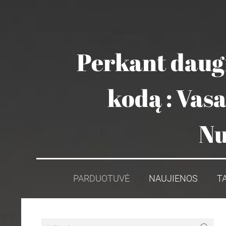
Perkant daugi
kodą : Vas
Nu
PARDUOTUVĖ
NAUJIENOS
T