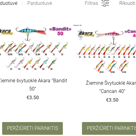
rduotuvė
Parduotuvė
Filtras
Rikiuot
Žieminė švytuoklė Akara "Bandit
Žieminė Švytuoklė Aka
50"
"Cancan 40"
€3.50
€3.50
PERŽIŪRĖTI PARINKTIS
PERŽIŪRĖTI PARINKTI