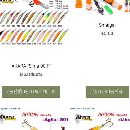
Smaigai
€5.00
AKARA "Sima 90 F"
Išparduota
PERŽIŪRĖTI PARINKTIS
ĮDĖTI Į KREPŠELĮ