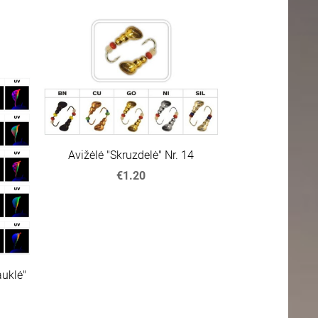
Avižėlė "Skruzdelė" Nr. 14
€1.20
auklė"