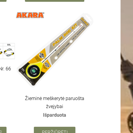
Nr. 66
Žieminė meškerytė paruošta
žvejybai
Išparduota
S
PERŽIŪRĖTI