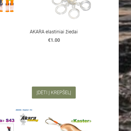
AKARA elastiniai žiedai
€1.00
ĮDĖTI Į KREPŠELĮ