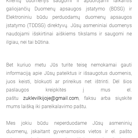
Klientų duomenys saugomi ir apdorojami laikantis
galiojančių Duomenų apsaugos įstatymo (BDSG) ir
Elektroniniu būdu perduodamų duomenų apsaugos
įstatymo (TDDSG) direktyvų. Jūsų asmeniniai duomenys
naudojami išskirtinai aiškiems tikslams ir saugomi ne
ilgiau, nei tai būtina.
Bet kuriuo metu Jūs turite teisę nemokamai gauti
informaciją apie Jūsų pateiktus ir išsaugotus duomenis,
juos keisti, blokuoti ar prireikus net ištrinti. Dėl šios
paslaugos kreipkitės į mus el.
paštu
zuklevilkijoje
@gmail.com
, faksu arba siųskite
mums laišką iki pareikalavimo paštu.
Mes jokiu būdu neperduodame Jūsų asmeninių
duomenų, įskaitant gyvenamosios vietos ir el. pašto