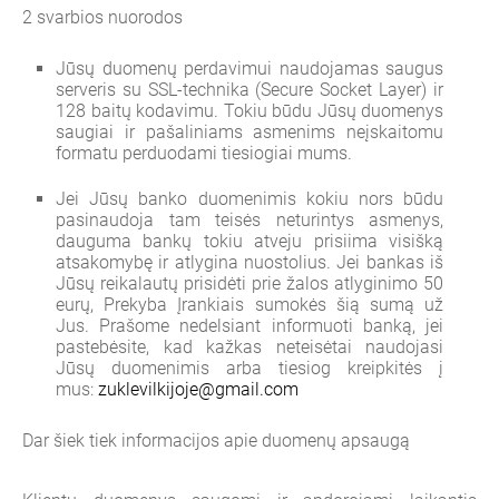
2 svarbios nuorodos
Jūsų duomenų perdavimui naudojamas saugus
serveris su SSL-technika (Secure Socket Layer) ir
128 baitų kodavimu. Tokiu būdu Jūsų duomenys
saugiai ir pašaliniams asmenims neįskaitomu
formatu perduodami tiesiogiai mums.
Jei Jūsų banko duomenimis kokiu nors būdu
pasinaudoja tam teisės neturintys asmenys,
dauguma bankų tokiu atveju prisiima visišką
atsakomybę ir atlygina nuostolius. Jei bankas iš
Jūsų reikalautų prisidėti prie žalos atlyginimo 50
eurų, Prekyba Įrankiais sumokės šią sumą už
Jus. Prašome nedelsiant informuoti banką, jei
pastebėsite, kad kažkas neteisėtai naudojasi
Jūsų duomenimis arba tiesiog kreipkitės į
mus:
zuklevilkijoje
@gmail.com
Dar šiek tiek informacijos apie duomenų apsaugą