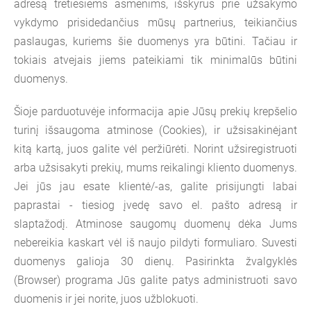
adresą tretiesiems asmenims, išskyrus prie užsakymo
vykdymo prisidedančius mūsų partnerius, teikiančius
paslaugas, kuriems šie duomenys yra būtini. Tačiau ir
tokiais atvejais jiems pateikiami tik minimalūs būtini
duomenys.
Šioje parduotuvėje informacija apie Jūsų prekių krepšelio
turinį išsaugoma atminose (Cookies), ir užsisakinėjant
kitą kartą, juos galite vėl peržiūrėti. Norint užsiregistruoti
arba užsisakyti prekių, mums reikalingi kliento duomenys.
Jei jūs jau esate klientė/-as, galite prisijungti labai
paprastai - tiesiog įvedę savo el. pašto adresą ir
slaptažodį. Atminose saugomų duomenų dėka Jums
nebereikia kaskart vėl iš naujo pildyti formuliaro. Suvesti
duomenys galioja 30 dienų. Pasirinkta žvalgyklės
(Browser) programa Jūs galite patys administruoti savo
duomenis ir jei norite, juos užblokuoti.