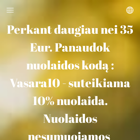
Perkant daugiau nei 35
Eur. Panaudok
nuolaidos kodą :
Vasara10 - suteikiama
10% nuolaida.
Nuolaidos
nesumuojamos