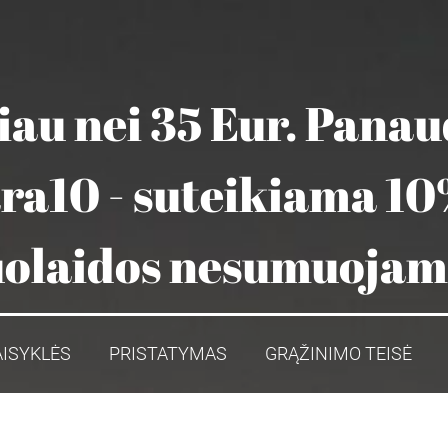
au nei 35 Eur. Pana
ara10 - suteikiama 10
olaidos nesumuoja
AISYKLĖS
PRISTATYMAS
GRĄŽINIMO TEISĖ