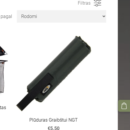
Filtras
i pagal
tas
Plūduras Graibštui NGT
€5.50