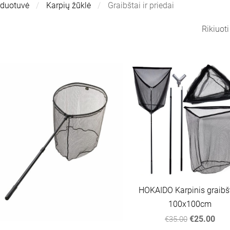
rduotuvė
Karpių žūklė
Graibštai ir priedai
Rikiuot
HOKAIDO Karpinis graibš
100x100cm
€25.00
€35.00