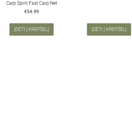
Carp Spirit Fast Carp Net
€54.99
ĮDĖTI Į KREPŠELĮ
ĮDĖTI Į KREPŠELĮ