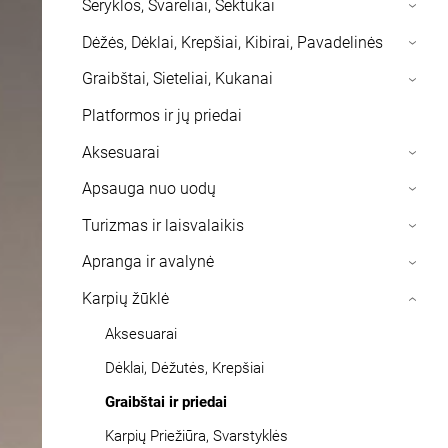
Šeryklos, Svareliai, Sektukai
›
Dėžės, Dėklai, Krepšiai, Kibirai, Pavadelinės
›
Graibštai, Sieteliai, Kukanai
›
Platformos ir jų priedai
Aksesuarai
›
Apsauga nuo uodų
›
Turizmas ir laisvalaikis
›
Apranga ir avalynė
›
Karpių žūklė
›
Aksesuarai
Dėklai, Dėžutės, Krepšiai
Graibštai ir priedai
Karpių Priežiūra, Svarstyklės