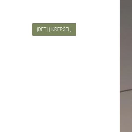
ĮDĖTI Į KREPŠELĮ