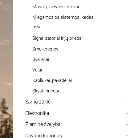
Masalų laidynės, stovai
Miegamosios sistemos, kėdės
PVA
Signalizatoriai ir jų priedai
Smulkmenos
Svareliai
Valai
Kabliukai, pavadėliai
Skysti priedai
Šamų žūklė
›
Elektronika
›
Žieminė žvejyba
›
Dovanų kuponas
›