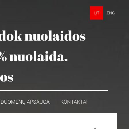
LIT
ENG
udok nuolaidos
% nuolaida.
mos
DUOMENŲ APSAUGA
KONTAKTAI