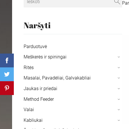
Pa
Naršyti
Parduotuvė
Meškerės ir spiningai
›
Ritės
›
Masalai, Pavadėliai, Galvakabliai
›
Jaukas ir priedai
›
Method Feeder
›
Valai
›
Kabliukai
›