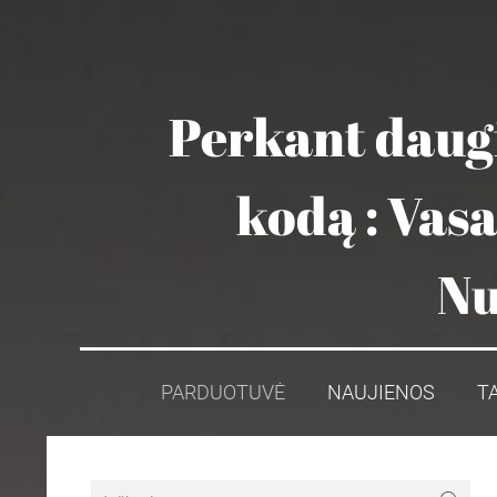
Perkant daugi
kodą : Vas
Nu
PARDUOTUVĖ
NAUJIENOS
T