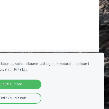
lapukus, kad suteiktume paslaugas, rinkodarai ir norėdami
ų patirtį.
Pritaikyti
 turinį be autorių sutikimo draudžiama
.
Sutikti su visais
ikti tik su būtinais