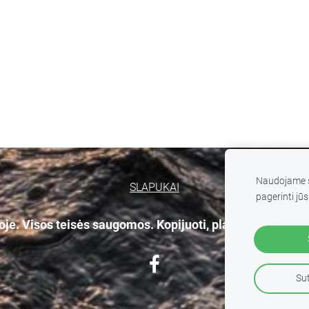
Naudojame s
SLAPUKAI
pagerinti jūs
e. Visos teisės saugomos. Kopijuoti, platinti svetainės
Sut