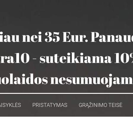
au nei 35 Eur. Pana
ara10 - suteikiama 10
olaidos nesumuoja
AISYKLĖS
PRISTATYMAS
GRĄŽINIMO TEISĖ