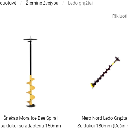
rduotuvė
Žieminė žvejyba
Ledo grąžtai
Rikiuot
Šnekas Mora Ice Bee Spiral
Nero Nord Ledo Grąžta
suktukui su adapteriu 150mm
Suktukui 180mm (Dešinin