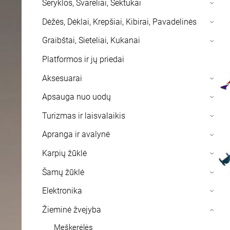
Šeryklos, Svareliai, Sektukai
›
Dėžės, Dėklai, Krepšiai, Kibirai, Pavadelinės
›
Graibštai, Sieteliai, Kukanai
›
Platformos ir jų priedai
Aksesuarai
›
Apsauga nuo uodų
›
Turizmas ir laisvalaikis
›
Apranga ir avalynė
›
Karpių žūklė
›
Šamų žūklė
›
Elektronika
›
Žieminė žvejyba
›
Meškerėlės