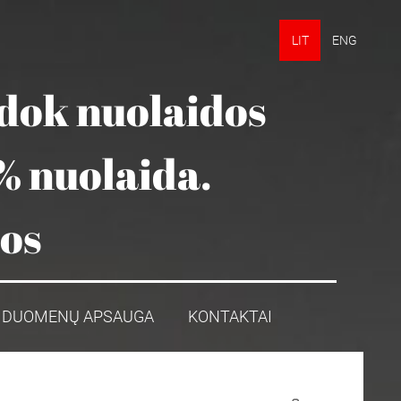
LIT
ENG
udok nuolaidos
% nuolaida.
mos
DUOMENŲ APSAUGA
KONTAKTAI