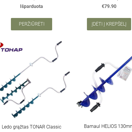
Išparduota
€79.90
PERŽIŪRĖTI
ĮDĖTI Į KREPŠELĮ
Barnaul HELIOS 130m
Ledo grąžtas TONAR Classic