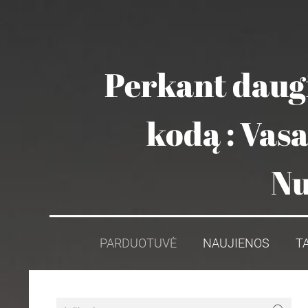
Perkant daugi
kodą : Vas
Nu
PARDUOTUVĖ
NAUJIENOS
T