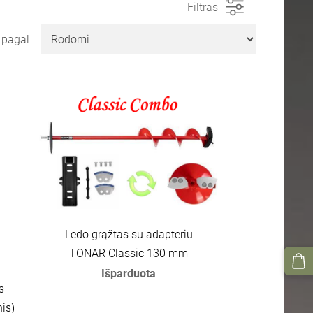
Filtras
i pagal
Ledo grąžtas su adapteriu
TONAR Classic 130 mm
Išparduota
s
is)