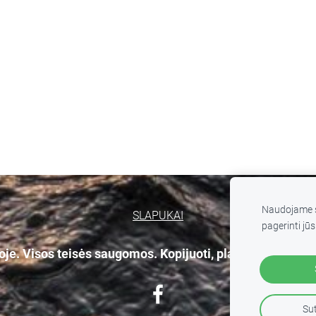
Naudojame s
SLAPUKAI
pagerinti jūs
e. Visos teisės saugomos. Kopijuoti, platinti svetainės
Sut