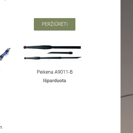
PERŽIŪRĖTI
Peikena A9011-B
Išparduota
m