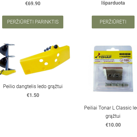
Išparduota
€69.90
PERŽIŪRĖTI PARINKTIS
PERŽIŪRĖTI
Peilio dangtelis ledo grąžtui
€1.50
Peiliai Tonar L Classic l
grąžtui
€10.00