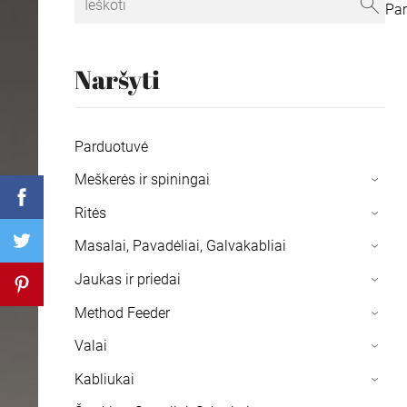
Pa
Naršyti
Parduotuvė
Meškerės ir spiningai
›
Ritės
›
Masalai, Pavadėliai, Galvakabliai
›
Jaukas ir priedai
›
Method Feeder
›
Valai
›
Kabliukai
›