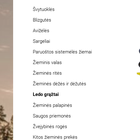
Švytuoklės
Blizgutės
Avižėlės
Sargeliai
Paruoštos sistemėlės žiemai
Žieminis valas
Žieminės ritės
Žieminės dėžės ir dėžutės
Ledo grąžtai
Žieminės palapinės
Saugos priemonės
Žvejybinės rogės
Kitos žieminės prekės