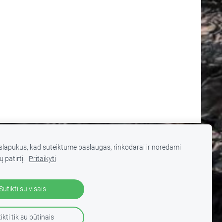
lapukus, kad suteiktume paslaugas, rinkodarai ir norėdami
ų patirtį.
Pritaikyti
 turinį be autorių sutikimo draudžiama
.
Sutikti su visais
ikti tik su būtinais