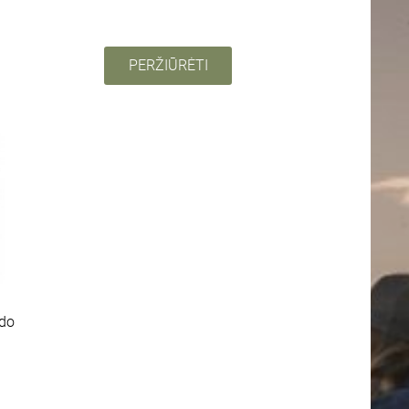
PERŽIŪRĖTI
edo