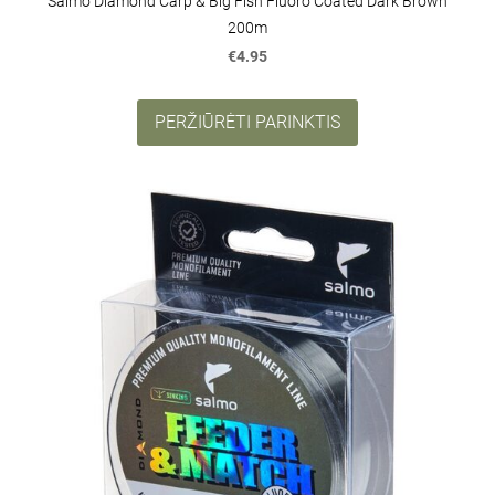
Salmo Diamond Carp & Big Fish Fluoro Coated Dark Brown
200m
€4.95
PERŽIŪRĖTI PARINKTIS