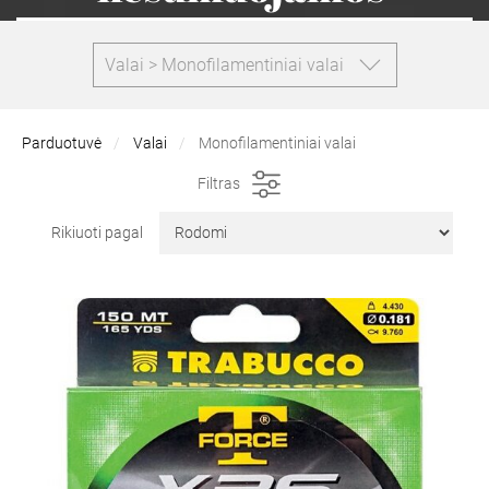
Valai > Monofilamentiniai valai
Parduotuvė
Valai
Monofilamentiniai valai
Filtras
Rikiuoti pagal