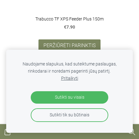
Trabucco TF XPS Feeder Plus 150m
€7.90
PERŽIŪRĖTI PARINKTIS
Naudojame slapukus, kad suteiktume paslaugas,
rinkodarai ir norėdami pagerinti jūsų patirtį.
Pritaikyti
Sutikti su visais
Sutikti tik su būtinais